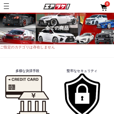
0
toggle
navigation
全ての商品
ご指定のカテゴリは存在しません
多様な決済手段
堅牢なセキュリティ