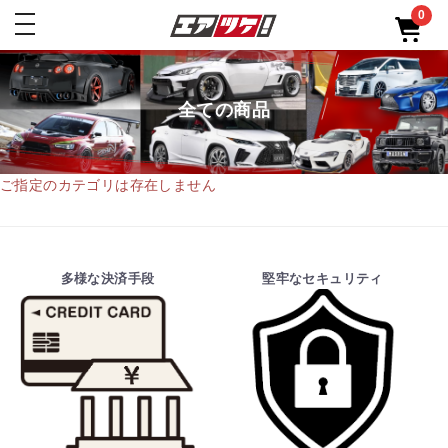
0
toggle
navigation
全ての商品
ご指定のカテゴリは存在しません
多様な決済手段
堅牢なセキュリティ