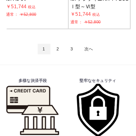
￥51,744
Ⅰ型～Ⅵ型
税込
￥51,744
通常：
￥52,800
税込
通常：
￥52,800
1
2
3
次へ
多様な決済手段
堅牢なセキュリティ