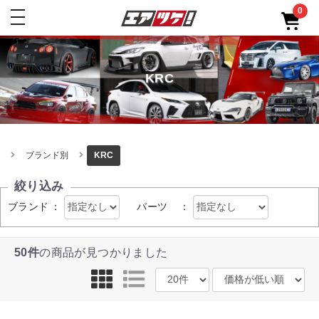
0
toggle
navigation
KRC
ブランド別
KRC
絞り込み
ブランド
：
パーツ
：
50件
の商品が見つかりました