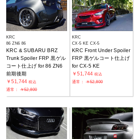
KRC
KRC
86 ZN6 86
CX-5 KE CX-5
KRC & SUBARU BRZ
KRC Front Under Spoiler
Trunk Spoiler FRP 黒ゲル
FRP 黒ゲルコート仕上げ
コート仕上げ for 86 ZN6
for CX-5 KE
お買物を続ける
カートへ進む
前期後期
￥51,744
税込
￥51,744
通常：
￥52,800
税込
通常：
￥52,800