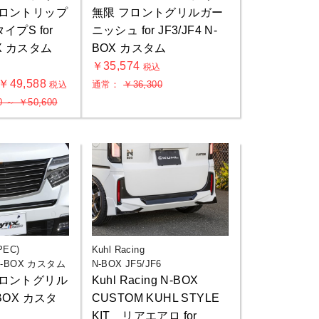
e フロントリップ
無限 フロントグリルガー
イプS for
ニッシュ for JF3/JF4 N-
OX カスタム
BOX カスタム
￥35,574
税込
 ￥49,588
通常：
￥36,300
税込
0 ～ ￥50,600
PEC)
Kuhl Racing
 N-BOX カスタム
N-BOX JF5/JF6
e フロントグリル
Kuhl Racing N-BOX
N-BOX カスタ
CUSTOM KUHL STYLE
KIT リアエアロ for