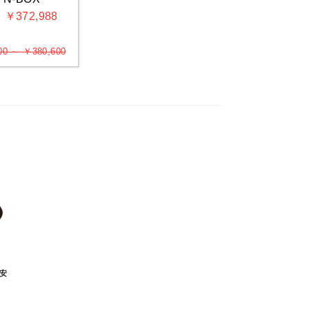
 ￥372,988
00 ～ ￥380,600
い
安