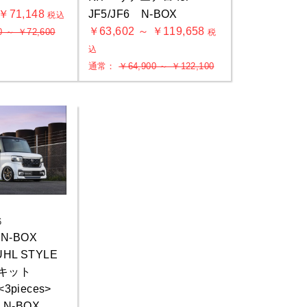
 ￥71,148
JF5/JF6 N-BOX
税込
￥63,602 ～ ￥119,658
0 ～ ￥72,600
税
込
通常：
￥64,900 ～ ￥122,100
6
g N-BOX
HL STYLE
ロキット
<3pieces>
6 N-BOX