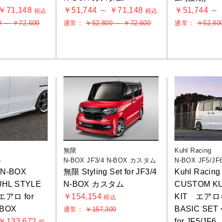
 ￥71,148
￥51,744 ～ ￥71,148
￥51,744 ～
税込
税込
0 ～ ￥72,600
通常：
￥52,800 ～ ￥72,600
通常：
￥52,80
お買物を続ける
カートへ進む
無限
Kuhl Racing
6
N-BOX JF3/4 N-BOX カスタム
N-BOX JF5/JF
g N-BOX
無限 Styling Set for JF3/4
Kuhl Racin
HL STYLE
N-BOX カスタム
CUSTOM KU
アロ for
￥154,154
KIT エア
税込
-BOX
BASIC SET 
通常：
￥157,300
 ￥133,672
for JF5/JF