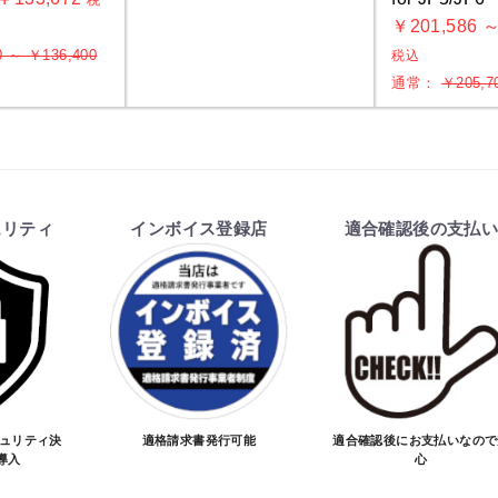
税
￥201,586 ～
0 ～ ￥136,400
税込
通常：
￥205,7
ュリティ
インボイス登録店
適合確認後の支払
キュリティ決
適格請求書発行可能
適合確認後にお支払いなので
導入
心