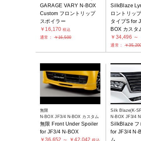
GARAGE VARY N-BOX
SilkBlaze L
Custom フロントリップ
ロントリッ
スポイラー
タイプS for J
￥16,170
BOX カスタ
税込
￥34,496 ～
通常：
￥16,500
通常：
￥35,20
無限
Silk Blaze(K-S
N-BOX JF3/4 N-BOX カスタム
N-BOX JF3/4
無限 Front Under Spoiler
SilkBlaz
for JF3/4 N-BOX
for JF3/4 
￥36,652 ～ ￥42,042
ム
税込