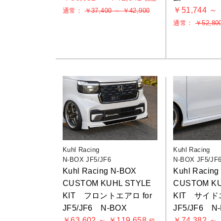
￥51,744 ～
通常：
￥37,400 ～ ￥42,900
通常：
￥52,80
Kuhl Racing
Kuhl Racing
N-BOX JF5/JF6
N-BOX JF5/JF
Kuhl Racing N-BOX
Kuhl Racin
CUSTOM KUHL STYLE
CUSTOM KU
KIT フロントエアロ for
KIT サイドエ
JF5/JF6 N-BOX
JF5/JF6 N
￥63,602 ～ ￥119,658
￥74,382 ～