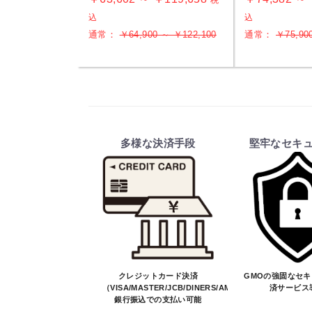
税
込
込
通常：
￥64,900 ～ ￥122,100
通常：
￥75,90
多様な決済手段
堅牢なセキ
クレジットカード決済
GMOの強固なセ
（VISA/MASTER/JCB/DINERS/AMEX）、
済サービス
銀行振込での支払い可能