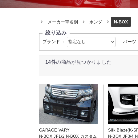
メーカー車名別
ホンダ
N-BOX
絞り込み
ブランド
：
パーツ
14件
の商品が見つかりました
GARAGE VARY
Silk Blaze(K-S
N-BOX JF1/2 N-BOX カスタム
N-BOX JF3/4