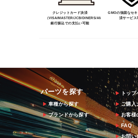
クレジットカード決済
GMOの強固なセ
（VISA/MASTER/JCB/DINERS/AMEX）、
済サービス
銀行振込での支払い可能
パーツを探す
トップ
車種から探す
ご購入
ブランドから探す
お客様
FAQ
お問い