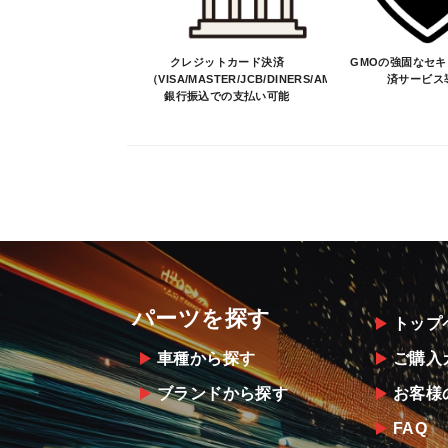
クレジットカード決済
GMOの強固なセ
（VISA/MASTER/JCB/DINERS/AMEX）、
済サービス
銀行振込での支払い可能
パーツを探す
トップ
車種から探す
ご購入
ブランドから探す
お客様
FAQ