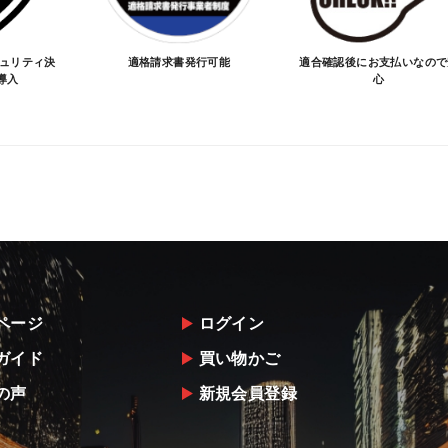
キュリティ決
適格請求書発行可能
適合確認後にお支払いなので
導入
心
ページ
ログイン
ガイド
買い物かご
の声
新規会員登録