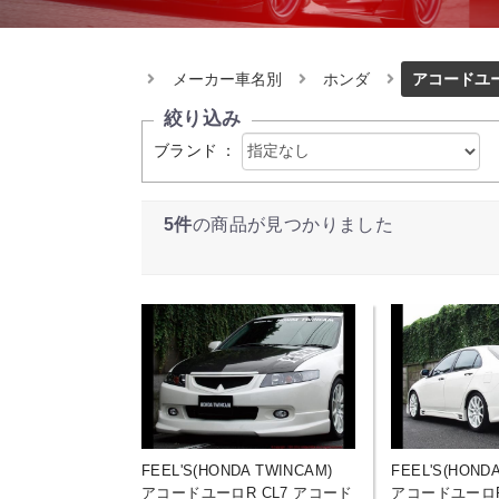
メーカー車名別
ホンダ
アコードユ
絞り込み
ブランド
：
5件
の商品が見つかりました
FEEL'S(HONDA TWINCAM)
FEEL'S(HOND
アコードユーロR CL7 アコード
アコードユーロR