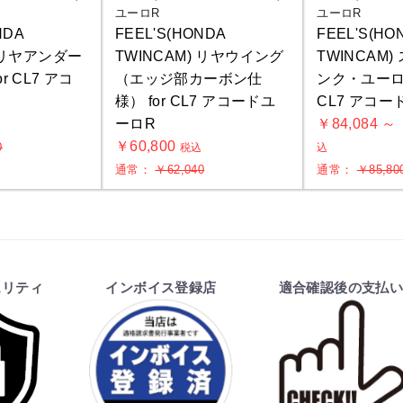
ユーロR
ユーロR
NDA
FEEL'S(HONDA
FEEL'S(HO
) リヤアンダー
TWINCAM) リヤウイング
TWINCAM
r CL7 アコ
（エッジ部カーボン仕
ンク・ユーロ 
様） for CL7 アコードユ
CL7 アコー
ーロR
￥84,084 ～
込
￥60,800
0
税込
込
通常：
￥62,040
通常：
￥85,80
お買物を続ける
カートへ進む
ュリティ
インボイス登録店
適合確認後の支払