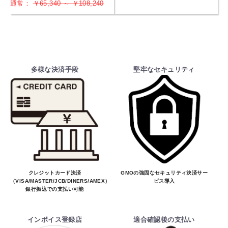
通常：
￥65,340 ～ ￥108,240
多様な決済手段
堅牢なセキュリティ
クレジットカード決済
GMOの強固なセキュリティ決済サー
（VISA/MASTER/JCB/DINERS/AMEX）、
ビス導入
銀行振込での支払い可能
インボイス登録店
適合確認後の支払い