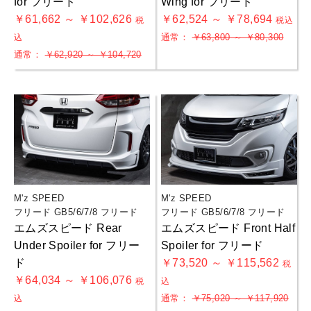
for フリード
Wing for フリード
￥61,662 ～ ￥102,626
￥62,524 ～ ￥78,694
税
税込
通常：
￥63,800 ～ ￥80,300
込
通常：
￥62,920 ～ ￥104,720
M'z SPEED
M'z SPEED
フリード GB5/6/7/8 フリード
フリード GB5/6/7/8 フリード
エムズスピード Rear
エムズスピード Front Half
Under Spoiler for フリー
Spoiler for フリード
ド
￥73,520 ～ ￥115,562
お買物を続ける
カートへ進む
税
￥64,034 ～ ￥106,076
税
込
通常：
￥75,020 ～ ￥117,920
込