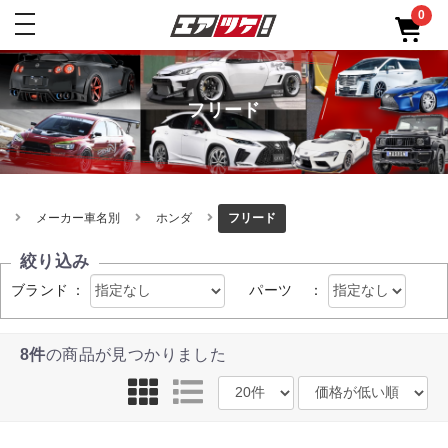
0
toggle
navigation
フリード
メーカー車名別
ホンダ
フリード
絞り込み
ブランド
：
パーツ
：
8件
の商品が見つかりました