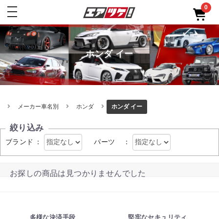
0
toggle
navigation
ホンダ イー
メーカー車名別
ホンダ
ホンダ イー
絞り込み
ブランド
：
パーツ
：
お探しの商品は見つかりませんでした
多様な決済手段
堅牢なセキュリティ