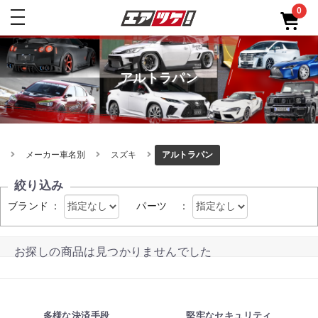
0
toggle
navigation
アルトラパン
メーカー車名別
スズキ
アルトラパン
絞り込み
ブランド
：
パーツ
：
お探しの商品は見つかりませんでした
多様な決済手段
堅牢なセキュリティ