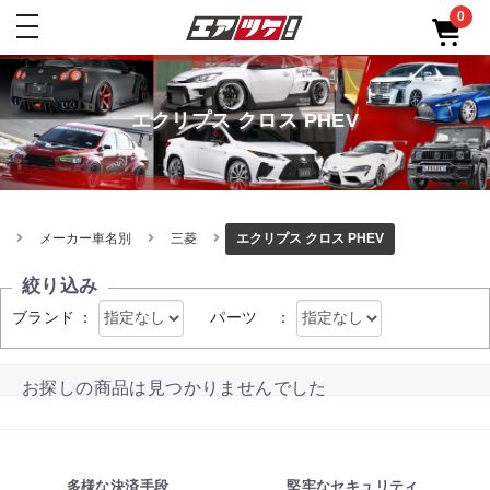
0
toggle
navigation
エクリプス クロス PHEV
メーカー車名別
三菱
エクリプス クロス PHEV
絞り込み
ブランド
：
パーツ
：
お探しの商品は見つかりませんでした
多様な決済手段
堅牢なセキュリティ