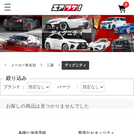
0
toggle
navigation
ディグニティ
メーカー車名別
三菱
ディグニティ
絞り込み
ブランド
：
パーツ
：
お探しの商品は見つかりませんでした
多様な決済手段
堅牢なセキュリティ