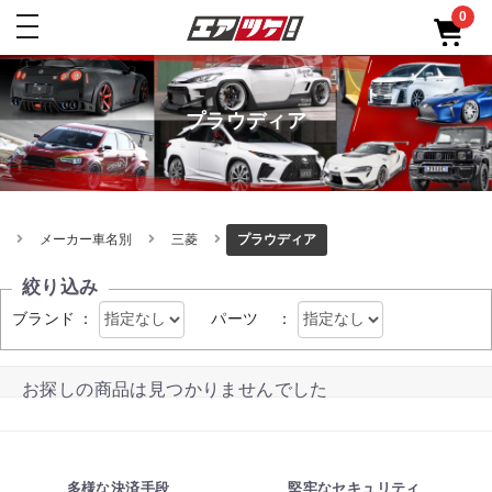
0
toggle
navigation
プラウディア
メーカー車名別
三菱
プラウディア
絞り込み
ブランド
：
パーツ
：
お探しの商品は見つかりませんでした
多様な決済手段
堅牢なセキュリティ