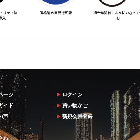
キュリティ決
適格請求書発行可能
適合確認後にお支払いなので
導入
心
ページ
ログイン
ガイド
買い物かご
の声
新規会員登録
合わせ