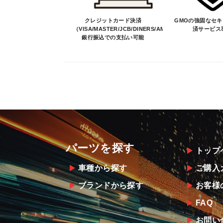
クレジットカード決済
GMOの強固なセ
（VISA/MASTER/JCB/DINERS/AMEX）、
済サービス
銀行振込での支払い可能
パーツを探す
トップ
車種から探す
ご購入
ブランドから探す
お客様
FAQ
お問い