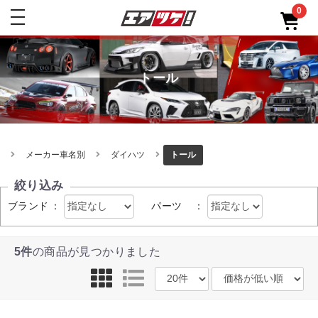
0
toggle
navigation
トール
メーカー車名別
ダイハツ
トール
絞り込み
ブランド
：
パーツ
：
5件
の商品が見つかりました