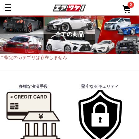
0
toggle
navigation
全ての商品
ご指定のカテゴリは存在しません
多様な決済手段
堅牢なセキュリティ