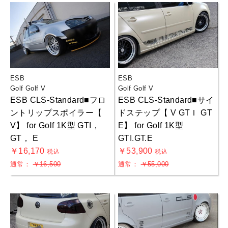
ESB
ESB
Golf Golf V
Golf Golf V
ESB CLS-Standard■フロ
ESB CLS-Standard■サイ
ントリップスポイラー【
ドステップ【 V GTＩ GT
V】 for Golf 1K型 GTI，
E】 for Golf 1K型
GT， E
GTI.GT.E
￥16,170
￥53,900
税込
税込
通常：
￥16,500
通常：
￥55,000