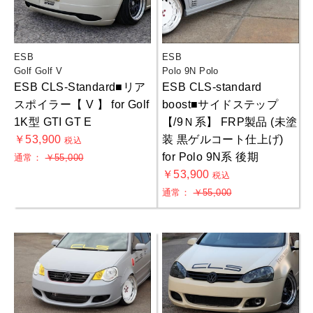
ESB
ESB
Golf Golf V
Polo 9N Polo
ESB CLS-Standard■リア
ESB CLS-standard
スポイラー【 V 】 for Golf
boost■サイドステップ
1K型 GTI GT E
【/9Ｎ系】 FRP製品 (未塗
￥53,900
装 黒ゲルコート仕上げ)
税込
for Polo 9N系 後期
通常：
￥55,000
￥53,900
税込
通常：
￥55,000