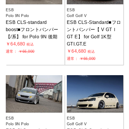
ESB
ESB
Polo 9N Polo
Golf Golf V
ESB CLS-standard
ESB CLS-Standard■フロ
boost■フロントバンパー
ントバンパー【 V GTＩ
【/系】 for Polo 9N 後期
GT E】 for Golf 1K型
￥64,680
GTI.GT.E
税込
￥64,680
通常：
￥66,000
税込
通常：
￥66,000
ESB
ESB
お買物を続ける
カートへ進む
Polo 9N Polo
Golf Golf V