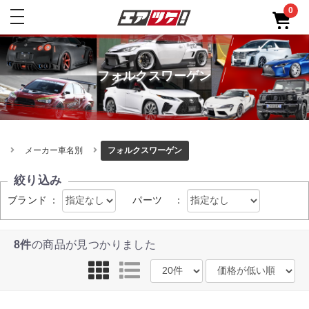
0
toggle
navigation
フォルクスワーゲン
メーカー車名別
フォルクスワーゲン
絞り込み
ブランド
：
パーツ
：
8件
の商品が見つかりました