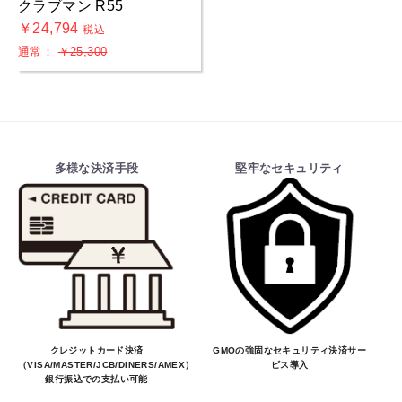
クラブマン R55
￥24,794
税込
通常：
￥25,300
多様な決済手段
堅牢なセキュリティ
クレジットカード決済
GMOの強固なセキュリティ決済サー
（VISA/MASTER/JCB/DINERS/AMEX）、
ビス導入
銀行振込での支払い可能