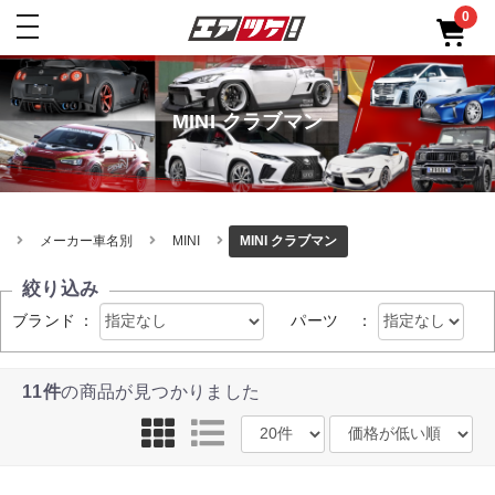
0
toggle
navigation
MINI クラブマン
メーカー車名別
MINI
MINI クラブマン
絞り込み
ブランド
：
パーツ
：
11件
の商品が見つかりました