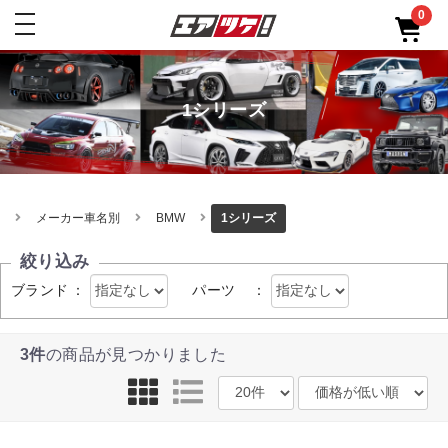
0
toggle
navigation
1シリーズ
メーカー車名別
BMW
1シリーズ
絞り込み
ブランド
：
パーツ
：
3件
の商品が見つかりました