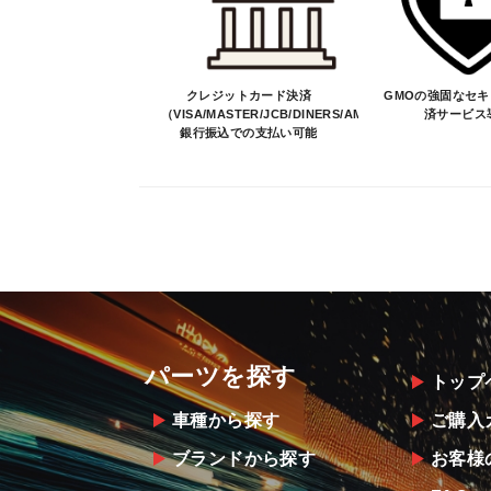
クレジットカード決済
GMOの強固なセ
（VISA/MASTER/JCB/DINERS/AMEX）、
済サービス
銀行振込での支払い可能
パーツを探す
トップ
車種から探す
ご購入
ブランドから探す
お客様