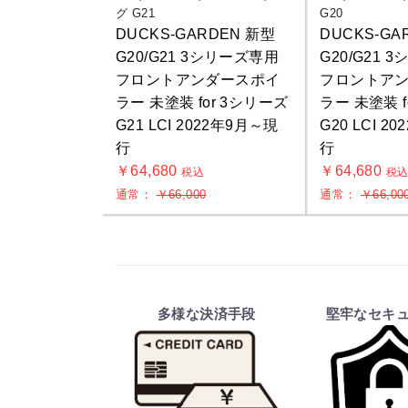
グ G21
G20
DUCKS-GARDEN 新型
DUCKS-GA
G20/G21 3シリーズ専用
G20/G21 
フロントアンダースポイ
フロントア
ラー 未塗装 for 3シリーズ
ラー 未塗装 f
G21 LCI 2022年9月～現
G20 LCI 2
行
行
￥64,680
￥64,680
税込
税
通常：
￥66,000
通常：
￥66,00
多様な決済手段
堅牢なセキ