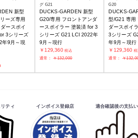
グ G21
G20
RDEN 新型
DUCKS-GARDEN 新型
DUCKS-GA
3シリーズ専用
G20/専用 フロントアンダ
型/G21 専
ンダースポイ
ースポイラー 塗装済 for 3
ダースポイラー
or 3シリーズ
シリーズ G21 LCI 2022年
3シリーズ G20
022年9月～現
9月～現行
年9月～現行
￥129,360
￥129,360
税込
税
通常：
￥132,000
通常：
￥132,0
込
お買物を続ける
カートへ進む
0
ュリティ
インボイス登録店
適合確認後の支払