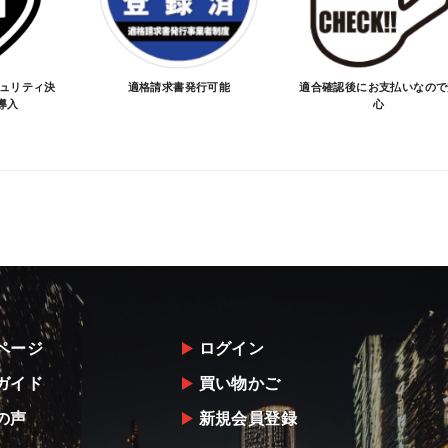
キュリティ決
適格請求書発行可能
適合確認後にお支払いなので
導入
心
ページ
ログイン
ガイド
買い物かご
の声
新規会員登録