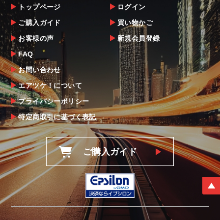
トップページ
ログイン
ご購入ガイド
買い物かご
お客様の声
新規会員登録
FAQ
お問い合わせ
エアツケ！について
プライバシーポリシー
特定商取引に基づく表記
ご購入ガイド