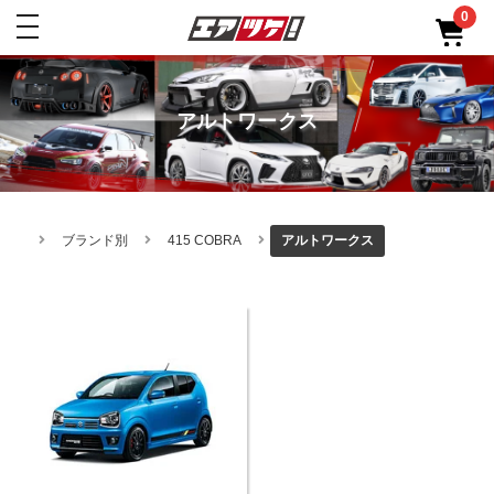
0
toggle
navigation
アルトワークス
ブランド別
415 COBRA
アルトワークス