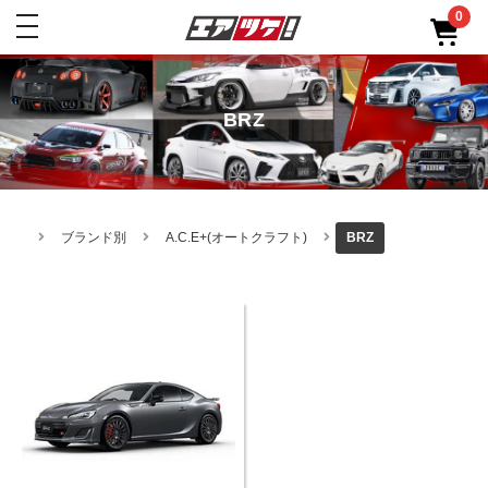
0
toggle
navigation
BRZ
ブランド別
A.C.E+(オートクラフト)
BRZ