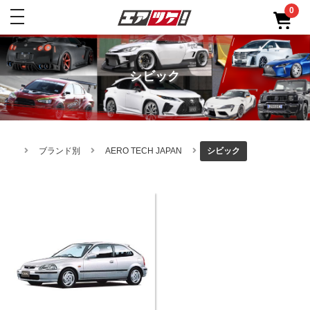
0
toggle
navigation
シビック
ブランド別
AERO TECH JAPAN
シビック