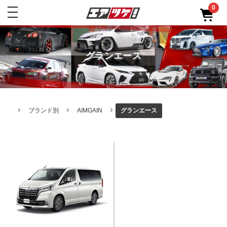
0
toggle
navigation
グランエース
ブランド別
AIMGAIN
グランエース