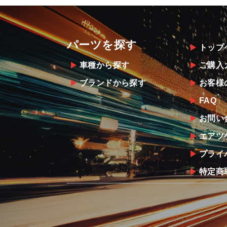
パーツを探す
トップ
車種から探す
ご購入
ブランドから探す
お客様
FAQ
お問い
エアツ
プライ
特定商