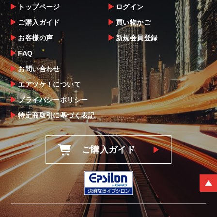
トップページ
ログイン
ご購入ガイド
買い物かご
お客様の声
新規会員登録
FAQ
お問い合わせ
エアツケ！について
プライバシーポリシー
特定商取引に基づく表記
ご購入ガイド