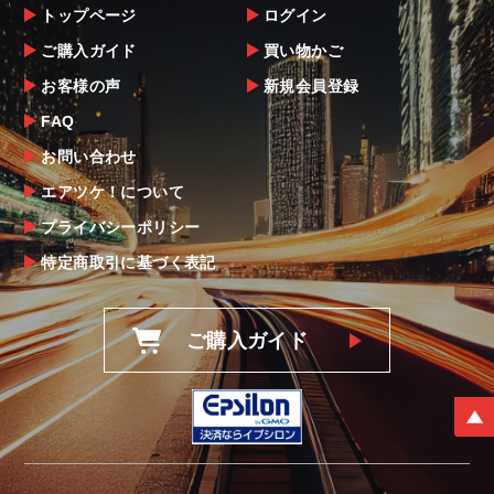
トップページ
ログイン
ご購入ガイド
買い物かご
お客様の声
新規会員登録
FAQ
お問い合わせ
エアツケ！について
プライバシーポリシー
特定商取引に基づく表記
ご購入ガイド