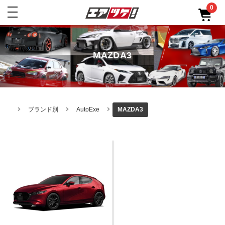
0
toggle
navigation
MAZDA3
ブランド別
AutoExe
MAZDA3