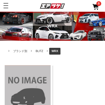
0
toggle
navigation
WRX
ブランド別
BLITZ
WRX