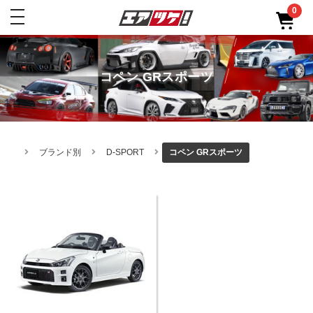
0
toggle
navigation
コペン GRスポーツ
ブランド別
D-SPORT
コペン GRスポーツ