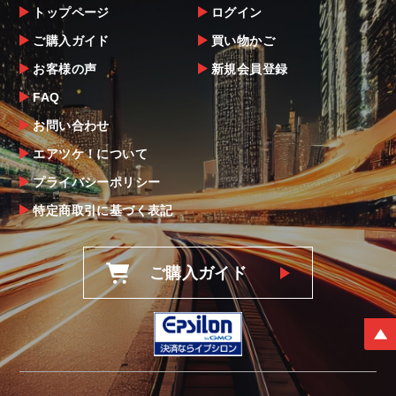
トップページ
ログイン
ご購入ガイド
買い物かご
お客様の声
新規会員登録
FAQ
お問い合わせ
エアツケ！について
プライバシーポリシー
特定商取引に基づく表記
ご購入ガイド