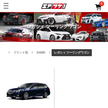
0
toggle
navigation
レガシィ ツーリングワゴン
ブランド別
DAMD
レガシィ ツーリングワゴン