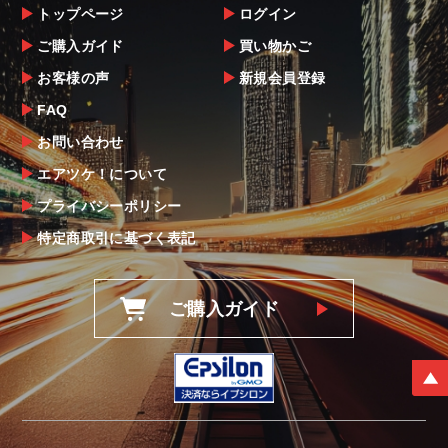
トップページ
ログイン
ご購入ガイド
買い物かご
お客様の声
新規会員登録
FAQ
お問い合わせ
エアツケ！について
プライバシーポリシー
特定商取引に基づく表記
ご購入ガイド