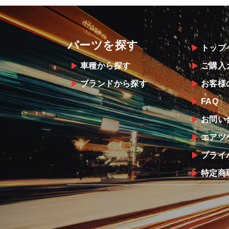
パーツを探す
トップ
車種から探す
ご購入
ブランドから探す
お客様
FAQ
お問い
エアツ
プライ
特定商