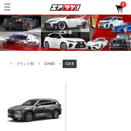
0
toggle
navigation
CX-8
ブランド別
DAMD
CX-8