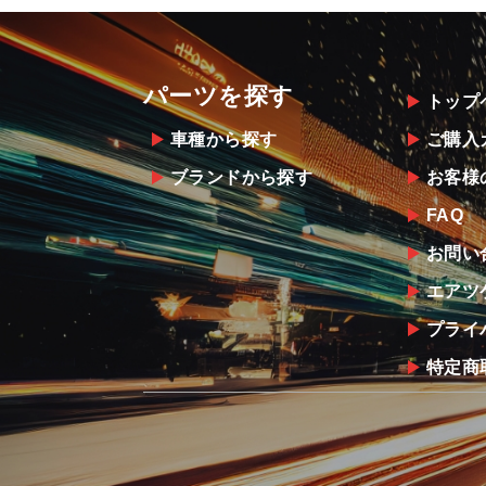
パーツを探す
トップ
車種から探す
ご購入
ブランドから探す
お客様
FAQ
お問い
エアツ
プライ
特定商