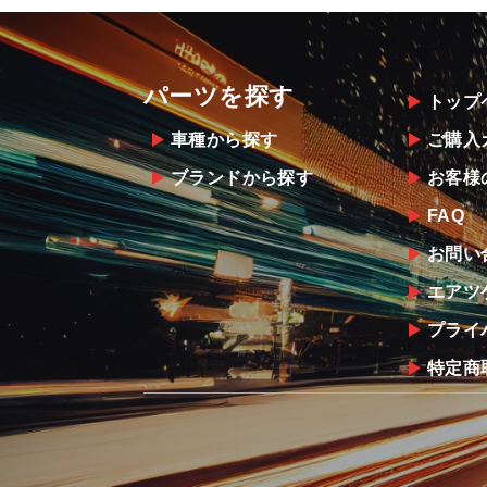
パーツを探す
トップ
車種から探す
ご購入
ブランドから探す
お客様
FAQ
お問い
エアツ
プライ
特定商