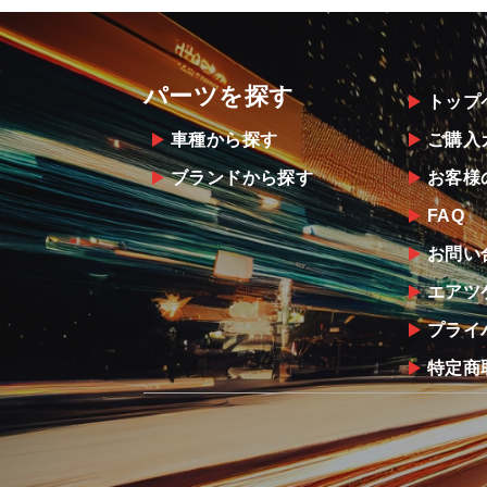
パーツを探す
トップ
車種から探す
ご購入
ブランドから探す
お客様
FAQ
お問い
エアツ
プライ
特定商