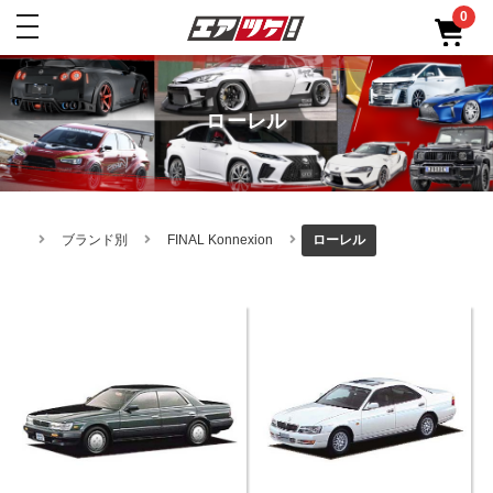
0
toggle
navigation
ローレル
ブランド別
FINAL Konnexion
ローレル