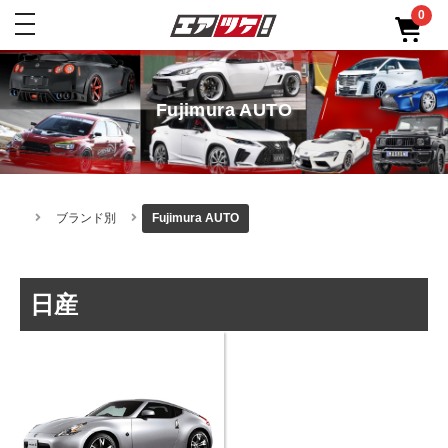
0
toggle
navigation
Fujimura AUTO
ブランド別
Fujimura AUTO
日産