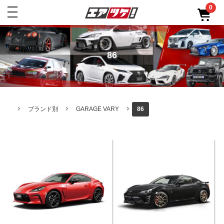
0
toggle
navigation
86
ブランド別
GARAGE VARY
86