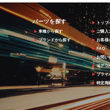
パーツを探す
トップ
車種から探す
ご購入
ブランドから探す
お客様
FAQ
お問い
エアツ
プライ
特定商