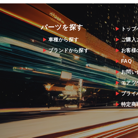
パーツを探す
トップ
車種から探す
ご購入
ブランドから探す
お客様
FAQ
お問い
エアツ
プライ
特定商