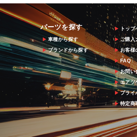
パーツを探す
トップ
車種から探す
ご購入
ブランドから探す
お客様
FAQ
お問い
エアツ
プライ
特定商