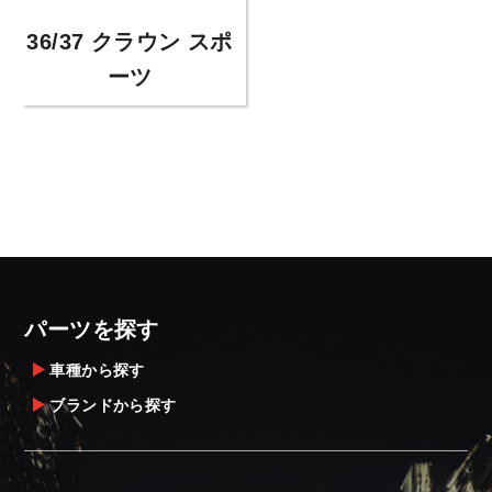
36/37 クラウン スポ
ーツ
パーツを探す
車種から探す
ブランドから探す