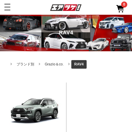
0
toggle
navigation
RAV4
ブランド別
Grazio＆co.
RAV4