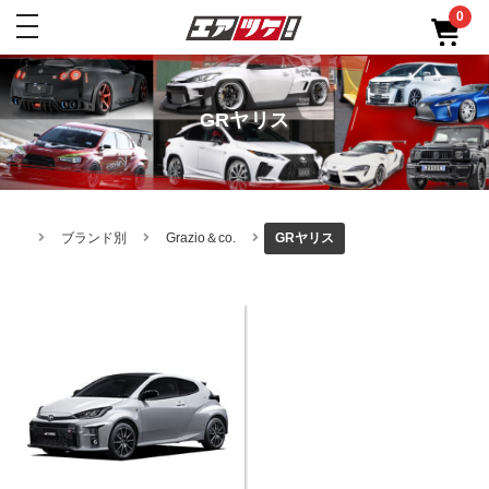
0
toggle
navigation
GRヤリス
ブランド別
Grazio＆co.
GRヤリス