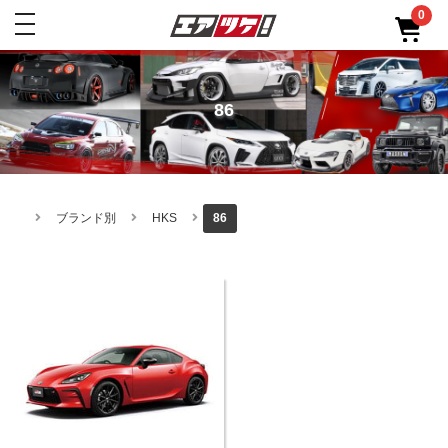
0
toggle
navigation
86
ブランド別
HKS
86