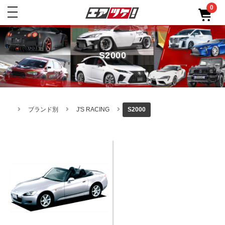
0
toggle
navigation
S2000
ブランド別
J'S RACING
S2000