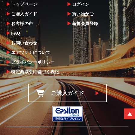
トップページ
ログイン
ご購入ガイド
買い物かご
お客様の声
新規会員登録
FAQ
お問い合わせ
エアツケ！について
プライバシーポリシー
特定商取引に基づく表記
ご購入ガイド