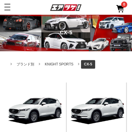
0
toggle
navigation
CX-5
ブランド別
KNIGHT SPORTS
CX-5