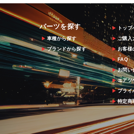
パーツを探す
トップ
車種から探す
ご購入
ブランドから探す
お客様
FAQ
お問い
エアツ
プライ
特定商