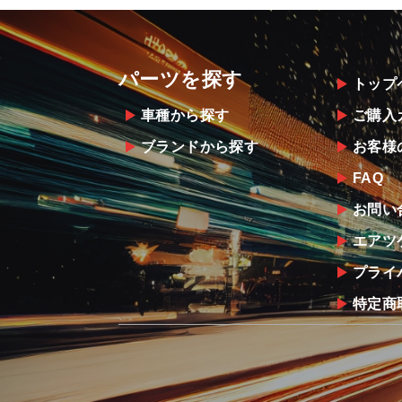
パーツを探す
トップ
車種から探す
ご購入
ブランドから探す
お客様
FAQ
お問い
エアツ
プライ
特定商