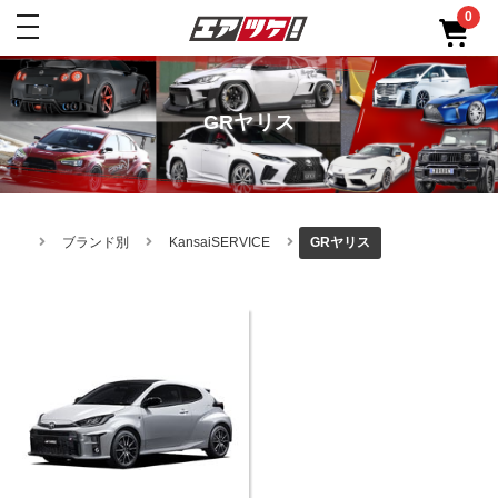
0
toggle
navigation
GRヤリス
ブランド別
KansaiSERVICE
GRヤリス